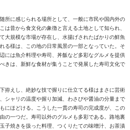
随所に感じられる場所として、一般に市民や国内外の
こは昔から食文化の象徴と言える土地として知られ、
て大規模な市場が存在し、水揚げされたばかりの鮮魚
れる様は、この地の日常風景の一部となっていた。そ
辺には魚介料理や寿司、丼飯など多彩なグルメを提供
べきは、新鮮な食材が集うことで発展した寿司文化で
下拵えし、絶妙な技で握りに仕立てる様はまさに芸術
、シャリの温度や握り加減、わさびや醤油の分量まで
もにほどける。こうした一貫の寿司の完成度が、この
由の一つだ。寿司以外のグルメも多彩である。路地裏
玉子焼きを扱った料理、つくりたての味噌汁、お茶漬