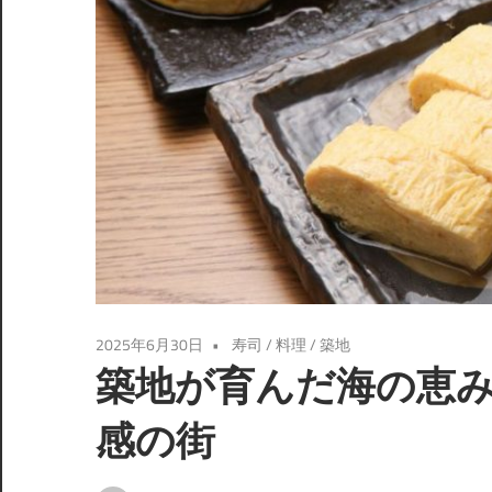
へ
よ
う
こ
そ！
2025年6月30日
寿司
/
料理
/
築地
築地が育んだ海の恵
感の街