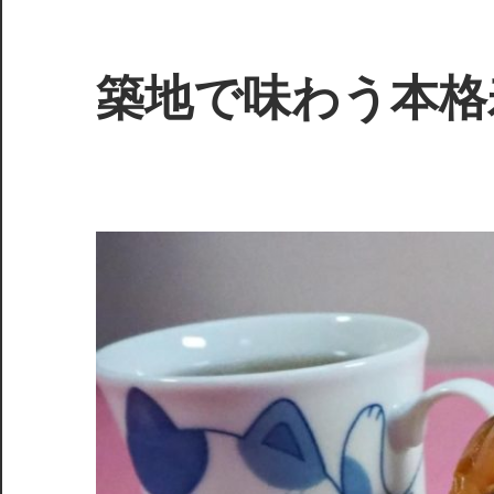
コ
ン
テ
築地で味わう本格
ン
ツ
新
へ
鮮
ス
な
キ
海
ッ
の
プ
幸
を
堪
能
し、
味