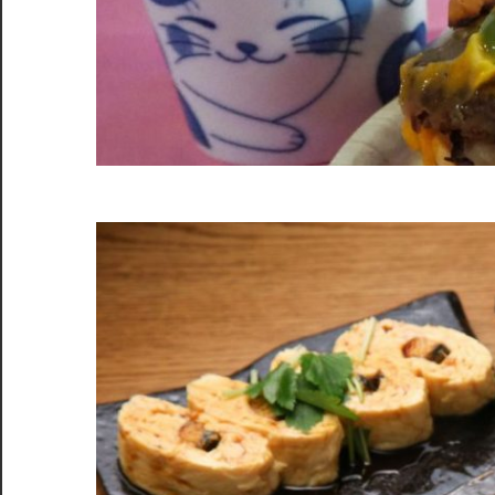
わ
い
深
い
歴
史
を
感
じ
る、
特
別
な
食
の
旅